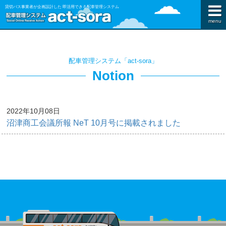
貸切バス事業者が企画設計した 即活用できる配車管理システム
menu
配車管理システム「act-sora」
Notion
2022年10月08日
沼津商工会議所報 NeT 10月号に掲載されました